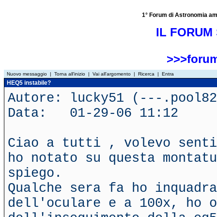
1° Forum di Astronomia amator
IL FORUM 
>>>forum
Nuovo messaggio
|
Torna all'inizio
|
Vai all'argomento
|
Ricerca
|
Entra
HEQ5 instabile?
Autore: lucky51 (---.pool82
Data: 01-29-06 11:12
Ciao a tutti , volevo senti
ho notato su questa montatu
spiego.
Qualche sera fa ho inquadra
dell'oculare e a 100x, ho o